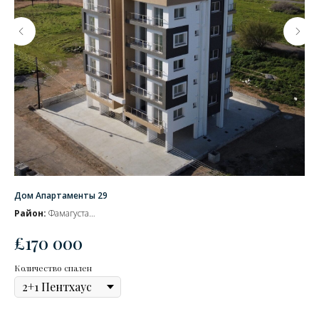
Дом Апартаменты 29
ЖК
Район:
Фамагуста
Ра
Сдача комплекса
– готов
Сд
£
170 000
£
В продаже объекты стоимостью от:
В п
Количество спален
Кол