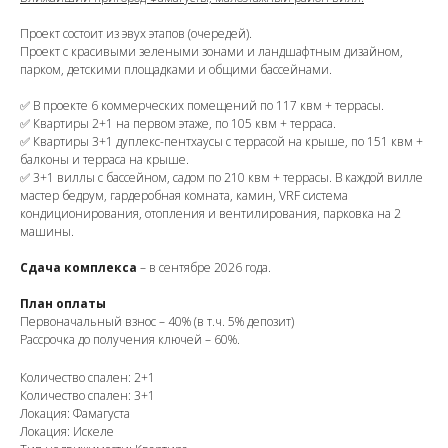
Проект состоит из эвух этапов (очередей).
Проект с красивыми зелеными зонами и ландшафтным дизайном,
парком, детскими площадками и общими бассейнами.
✅ В проекте 6 коммерческих помещений по 117 квм + террасы.
✅ Квартиры 2+1 на первом этаже, по 105 квм + терраса.
✅ Квартиры 3+1 дуплекс-пентхаусы с террасой на крыше, по 151 квм +
балконы и терраса на крыше.
✅ 3+1 виллы с бассейном, садом по 210 квм + террасы. В каждой вилле
мастер бедрум, гардеробная комната, камин, VRF система
кондиционирования, отопления и вентилирования, парковка на 2
машины.
Сдача комплекса
– в сентябре 2026 года.
План оплаты
Первоначальный взнос – 40% (в т.ч. 5% депозит)
Рассрочка до получения ключей – 60%.
Количество спален: 2+1
Количество спален: 3+1
Локация: Фамагуста
Локация: Искеле