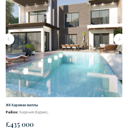
ЖК Караман виллы
ЖК
Район:
Кирения (Карми)
Ра
Окончание строительства
– 3 месяца
Сд
£
435 000
£
В продаже объекты стоимостью от:
В п