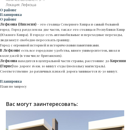
Локация: Лефкоша
О районе
Планировка
О районе
Лефкоша (Никосия)
– это столица Северного Кипра и самый большой
город. Город разделен на две части, также это столица и Республики Кипр
(Южного Кипра). В городе есть автомобильные и переходные переходы,
люди могут свободно пересекать границу.
Город с огромной историей и историческими памятниками.
В Лефкоше
есть все городские удобства, много университетов, школ и
колледжей (в том числе британских).
Лефкоша
находится в центральной части страны, расстояние до
Кирении
(Гирне)
по дороге 16 км. 10 минут езды (поскольку магистраль).
Соответственно до различных пляжей дорога занимается 15-30 минут.
Планировка
План по запросу
Вас могут заинтересовать: