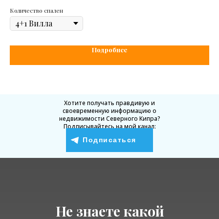
Количество спален
Кол
Подробнее
Хотите получать правдивую и
своевременную информацию о
недвижимости Северного Кипра?
Подписывайтесь на мой канал:
Подписаться
Не знаете какой