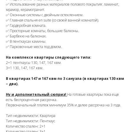
✅ Использование разных материалов полового покрытия: ламинат,
мрамор, керамогранит.
✅ Оконные системы с двойным остеклением.
✅ Главная спальня en suite (со своей ванной комнатой).
✅ Гардеробная комната.
✅ Просторные комнаты, большие балконы.
✅ Барбекю на балконах.
✅ В пентхаусах камины.
✅ Парковочные места под домом.
На комплексе квартиры следующего типа:
2+1 пентхаусы 130, 147, 167 квм.
3+1 130, 147, 167 квм.
В квартирах 147 и 167 квм по 3 санузла (в квартирах 130 квм
– два).
Ну и дополнительный сюприз!
На готовые квартиры пока еще
есть беспроцентная рассрочка.
Первоначальный платеж минимум 35% и далее рассрочка на 3 года.
Тип недвижимости: Квартира
Тип недвижимости: Пентхаус
Количество спален: 2+1
Количество спален: 3+1