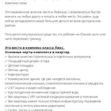
Комплекс готов!
Это современное зеленое место в Лефкоше, с возможностью быстро
выехать на любую дорогу и попасть в любое место. Это район, куда
сейчас вкладываются самые большие деньги во всем центральном
районе.
Пользуется популярностью среди тех, кто работает на Южной части или
часто пересекает границу.
Это место и комплекс класса Люкс.
Основные черты комплекса и квартир.
✅ Высокое качество строительных и отделочных материалов.
✅ Ландшафтный дизайн и парк.
✅ Детская площадка.
✅ Фитнес-центр.
✅ Кафе/ресторан.
✅ Коммерческие здания, где уже находятся магазины,
косметологическая клиника, стомотологическая клиника и ряд других.
✅ 24/7 охрана и видео наблюдение.
✅ Круглогодичная мгновенная подача горячей воды.
✅ Все квартиры с VRF системой кондиционирования и отопления.
✅ Все квартиры имеют полную готовую инфраструктуру под водяное
отопление (с использованием радиаторов).
✅ Гидро-, тепло- и шумоизоляция.