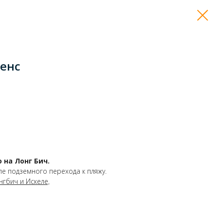
енс
на Лонг Бич.
зле подземного перехода к пляжу.
гбич и Искеле,