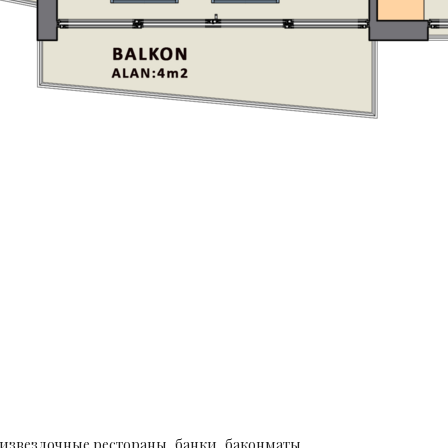
тизвездочные рестораны, банки, баконматы,