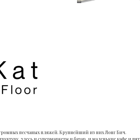
огромных песчаных пляжей. Крупнейший из них Лонг Бич.
руктуру, здесь и супермаркеты и базар, и маленькие кафе и пя