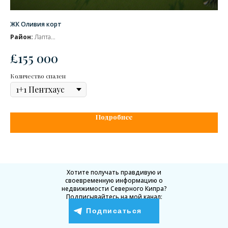
ЖК Оливия корт
ЖК
Район:
Лапта
Ра
Сдача комплекса
– Готов
Сд
£
155 000
£
В продаже объекты стоимостью от:
В п
Количество спален
Кол
Подробнее
Хотите получать правдивую и
своевременную информацию о
недвижимости Северного Кипра?
Подписывайтесь на мой канал:
Подписаться