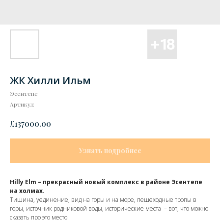
ЖК Хилли Ильм
Эсентепе
Артикул:
£
137000.00
Узнать подробнее
Hilly Elm – прекрасный новый комплекс в районе Эсентепе
на холмах.
Тишина, уединение, вид на горы и на море, пешеходные тропы в
горы, источник родниковой воды, исторические места – вот, что можно
сказать про это место.