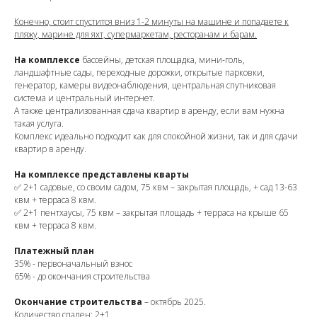
Конечно, стоит спустится вниз 1-2 минуты на машине и попадаете к
пляжу, марине для яхт, супермаркетам, ресторанам и барам.
На комплексе
бассейны, детская площадка, мини-голь,
ландшафтные сады, переходные дорожки, открытые парковки,
генератор, камеры видеонаблюдения, центральная спутниковая
система и центральный интернет.
А также централизованная сдача квартир в аренду, если вам нужна
такая услуга.
Комплекс идеально подходит как для спокойной жизни, так и для сдачи
квартир в аренду.
На комплексе представлены кварты
✅ 2+1 садовые, со своим садом, 75 квм – закрытая площадь, + сад 13-63
квм + терраса 8 квм.
✅ 2+1 пентхаусы, 75 квм – закрытая площадь + терраса на крыше 65
квм + терраса 8 квм.
Платежный план
35% - первоначальный взнос
65% - до окончания строительства
Окончание строительства
– октябрь 2025.
Количество спален: 2+1