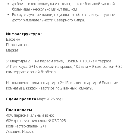
до британского колледжа и школы, а также большой частной
больницы - несколько минут пешком
Во круге лучшие пляжи, социальные объекты и культурные
достопримечательности Северного Кипра.
Инфраструктура
:
Бассейн
Парковая зона
Маркет
✅ Квартиры 2+1 на первом этаже, 105кв.м + 18,3 квм терраса
✅ Пентхаусы 2+1 с террасой на крыше, 105кв.м + 9 квм балкон + 35
квм терраса с зоной барбекю
На комплексе только квартиры 2+1Большие квартиры! Большие
Комнаты! В каждой квартире по 2 ванных комнаты.
Сдача проекта
Март 2025 год !
План оплаты
40% первоначальный взнос
60% до получения ключей 03/2025
Количество спален: 2+1
Локация: Искеле