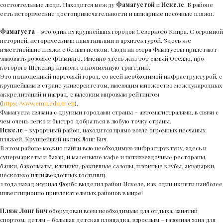
состоятельные люди. Находится между
Фамагустой
и
Искеле
. В районе
есть исторические достопримечательности и шикарные песочные пляжи.
Фамагуста
– это один из крупнейших городов Северного Кипра. С огромной
историей, историческими памятниками и архитектурой. Здесь же
известнейшие пляжи с белым песком. Сюда на озера Фамагусты прилетают
зимовать розовые фламинго. Именно здесь жил тот самый Отелло, про
которого Шекспир написал одноименную трагедию.
Это полноценный портовый город, со всей необходимой инфраструктурой, с
крупнейшим в стране университетом, имеющим множество международных
аккредитаций и наград, с высоким мировым рейтингом
(
https://www.emu.edu.tr/en
).
Фамагуста связана с другими городами страны – автомагистралями, в связи с
чем очень легко и быстро добраться в любую точку страны.
Искеле
– курортный район, находится прямо возле огромных песчаных
пляжей. Крупнейший из них Лонг Бич.
В этом районе можно найти всю необходимую инфраструктуру, здесь и
супермаркеты и базар, и маленькие кафе и пятизвездочные рестораны,
банки, баконматы, клиники, различные салоны, пляжные клубы, аквапарки,
несколько пятизвездочных гостиниц.
2 года назад журнал Форбс выделил район Искеле, как один из пяти наиболее
инвестиционно привлекательных районов в мире!
Пляж Лонг Бич
оборудован всем необходимым для отдыха, занятий
спортом, детям – большая детская площадка, взрослым – газонная зона для