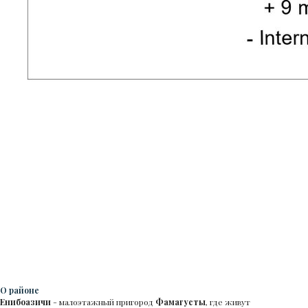
О районе
Енибоазичи
- малоэтажный пригород
Фамагусты
, где живут