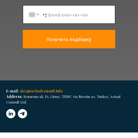
+7
Получить подборку
E-mail:
alex@actualconsult.info
Address:
Erzurum sk, F1, Girne, TRNC via Mersin 10, Turkey, Actual
Consult Ltd.