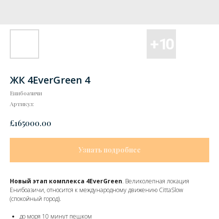
ЖК 4EverGreen 4
Енибоазичи
Артикул:
£
165000.00
Узнать подробнее
Новый этап комплекса 4EverGreen
. Великолепная локация
Енибоазичи, относится к международному движению CittaSlow
(спокойный город).
до моря 10 минут пешком