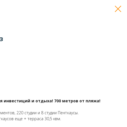
з
я инвестиций и отдыха! 700 метров от пляжа!
ментов, 220 студии и 8 студии Пентхаусы.
нтхаусов еще + терраса 30,5 квм.