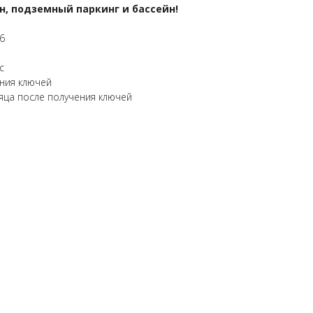
ан, подземный паркинг и бассейн!
6
с
ения ключей
яца после получения ключей