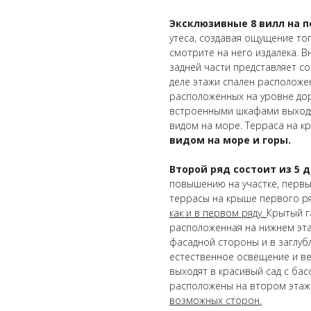
Эксклюзивные 8 вилл на 
утеса, создавая ощущение тог
смотрите на него издалека. В
задней части представляет со
деле этажи спален расположе
расположенных на уровне до
встроенными шкафами выходя
видом на море. Терраса на 
видом на море и горы.
Второй ряд состоит из 5 
повышению на участке, первы
террасы на крыше первого р
как и в первом ряду.
Крытый г
расположенная на нижнем эта
фасадной стороны и в заглубл
естественное освещение и в
выходят в красивый сад с бас
расположены на втором этаж
возможных сторон.