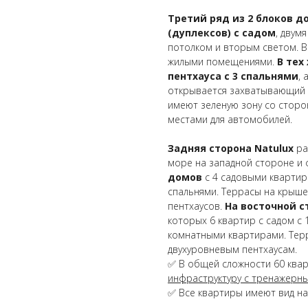
Третий ряд из 2 блоков д
(дуплексов) с садом
, двум
потолком и вторым светом. В
жилыми помещениями.
В тех
пентхауса с 3 спальнями
,
открывается захватывающий 
имеют зеленую зону со стор
местами для автомобилей.
Задняя сторона Natulux
ра
море на западной стороне и 
домов
с 4 садовыми квартир
спальнями.
Террасы на крыше
пентхаусов.
На восточной с
которых 6 квартир с садом с 
комнатными квартирами. Тер
двухуровневым пентхаусам.
✅ В общей сложности 60 ква
инфраструктуру с тренажерны
✅ Все квартиры имеют вид на