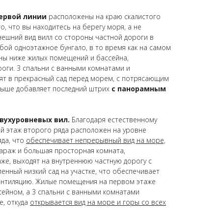
первой линии
расположены на краю скалистого
о, что вы находитесь на берегу моря, а не
нешний вид вилл со стороны частной дороги в
бой одноэтажное бунгало, в то время как на самом
ны ниже жилых помещений и бассейна,
роги.
3 спальни с ванными комнатами и
т в прекрасный сад перед морем, с потрясающим
крыше добавляет последний штрих
с панорамным
двухуровневых вил.
Благодаря естественному
й этаж второго ряда расположен на уровне
яда, что
обеспечивает непрерывный вид на море,
араж и большая просторная комната,
же, выходят на внутреннюю частную дорогу с
енный низкий сад на участке, что обеспечивает
ентиляцию. Жилые помещения на первом этаже
сейном, а
3 спальни с ванными комнатами
е
, откуда
открывается вид на море и горы со всех