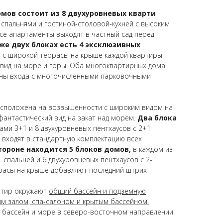
омов состоит из 8 двухуровневых кварти
я спальнями и гостиной-столовой-кухней с высоким
се апартаменты выходят в частный сад перед
 же двух блоках есть 4 эксклюзивных
 а с широкой террасы на крыше каждой квартиры
вид на море и горы. Оба многоквартирных дома
оны входа с многочисленными парковочными
сположена на возвышенности с широким видом на
фантастический вид на закат над морем.
Два блока
ами 3+1 и 8 двухуровневых пентхаусов с 2+1
 входят в стандартную комплектацию всех
тороне находится 5 блоков домов,
в каждом из
1 спальней и 6 двухуровневых пентхаусов с 2-
расы на крыше добавляют последний штрих
ртир окружают
общий бассейн и подземную
м залом, спа-салоном и крытым бассейном.
 бассейн и море в северо-восточном направлении.