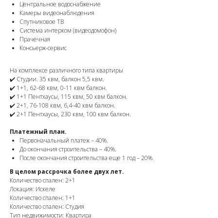
Центральное водоснабжение
Камеры видеонаблюдения
Спутниковое ТВ
Система интерком (видеодомофон)
Прачечная
Консьерж-сервис
На комплексе различного типа квартиры
✔️ Студии. 35 квм, балкон 5,5 квм.
✔️ 1+1, 62-68 квм, 0-11 квм балкон.
✔️ 1+1 Пентхаусы, 115 квм, 50 квм балкон.
✔️ 2+1, 76-108 квм, 6,4-40 квм балкон.
✔️ 2+1 Пентхаусы, 230 квм, 100 квм балкон.
Платежный план.
Первоначальный платеж – 40%.
До окончания строительства – 40%.
После окончания строительства еще 1 год – 20%.
В целом рассрочка более двух лет.
Количество спален: 2+1
Локация: Искеле
Количество спален: 1+1
Количество спален: Студия
Тип недвижимости: Квартира