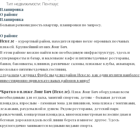
Тип недвижимости: Пентхаус
Планировка
О районе
Планировка
Большая разновидность квартир, планировки по запросу.
О районе
Искеле
– курортный район, находится прямо возле огромных песчаных
пляжей. Крупнейший из них Лонг Бич.
В этом районе можно найти всю необходимую инфраструктуру, здесь и
супермаркеты и базар, и маленькие кафе и пятизвездочные рестораны,
банки, баконматы, клиники, различные салоны, пляжные клубы, аквапарки,
несколько пятизвездочных гостиниц.
2 года назад журнал Форбс выделил район Искеле, как один из пяти наиболее
инвестиционно привлекательных районов в мире!
*Кратко о пляже Лонг Бич (Искеле).
Пляж Лонг Бич оборудован всем
необходимым для отдыха, занятий спортом, детям – большая детская
площадка, взрослым – газонная зона для пикников, зона пляжа с зонтиками,
лежаками, раздевалкой и душем. Рядом рестораны, детский парк
развлечений, концертная площадка, многокилометровая велосипедная и
беговая дорожки вдоль всей линии берега и многое другое. Здесь
круглогодично занимаются водными видами спорта.