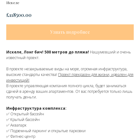
Искеле
£
118500.00
Узнать подробнее
Искеле, Лонг бич! 500 метров до пляжа!
Нашумевший и очень
известный проект.
В проекте незакрываемые виды на море, огромная инфраструктура,
высокие стандарты качества!
Проект прекрасен для жизни, идеален для
инвестиций!
В проекте управляющая компания полного цикла, будет заниматься
сдачей в аренду ваших апартаментов. От вас потребуется только лишь
получать деньги.
Инфраструктура комплекса:
✅ Открытый бассейн
✅ Крытый бассейн
✅ Аквапарк
✅ Подземный паркинг и открытые парковки
✅ Фитнес-центр