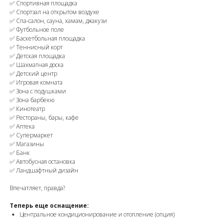
✅ Спортивная площадка
✅ Спортзал на открытом воздухе
✅ Спа-салон, сауна, хамам, джакузи
✅ Футбольное поле
✅ Баскетбольная площадка
✅ Теннисный корт
✅ Детская площадка
✅ Шахматная доска
✅ Детский центр
✅ Игровая комната
✅ Зона с подушками
✅ Зона барбекю
✅ Кинотеатр
✅ Рестораны, бары, кафе
✅ Аптека
✅ Супермаркет
✅ Магазины
✅ Банк
✅ Автобусная остановка
✅ Ландшафтный дизайн
Впечатляет, правда?
Теперь еще оснащение:
Центральное кондиционирование и отопление (опция)