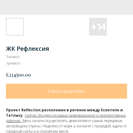
ЖК Рефлексия
Татлысу
Артикул:
£
234500.00
Узнать подробнее
Проект Reflection расположен в регионе между Есентепе и
Татлысу.
Сейчас это один из самых развивающихся и перспективных
районов.
Здесь начали осуществлять девелопмент
самые передовые
застройщики страны
. Недалеко от моря, в контакте с природой, вдали от
городской суеты и в спокойном месте.