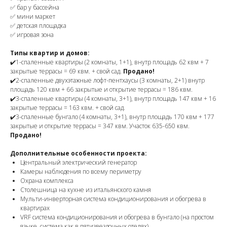
✅ бар у бассейна
✅ мини маркет
✅ детская площадка
✅ игровая зона
Типы квартир и домов:
✔️1-спаленные квартиры (2 комнаты, 1+1), внутр площадь 62 квм + 7
закрытые террасы = 69 квм. + свой сад.
Продано!
✔️2-спаленные двухэтажные лофт-пентхаусы (3 комнаты, 2+1) внутр
площадь 120 квм + 66 закрытые и открытие террасы = 186 квм.
✔️3-спаленные квартиры (4 комнаты, 3+1), внутр площадь 147 квм + 16
закрытые террасы = 163 квм. + свой сад.
✔️3-спаленные бунгало (4 комнаты, 3+1), внутр площадь 170 квм + 177
закрытые и открытие террасы = 347 квм. Участок 635-650 квм.
Продано!
Дополнительные особенности проекта:
Центральный электрический генератор
Камеры наблюдения по всему периметру
Охрана комплекса
Столешница на кухне из итальянского камня
Мульти-инверторная система кондиционирования и обогрева в
квартирах
VRF система кондиционирования и обогрева в бунгало (на простом
языке, система как в пятизвездочных отелях)