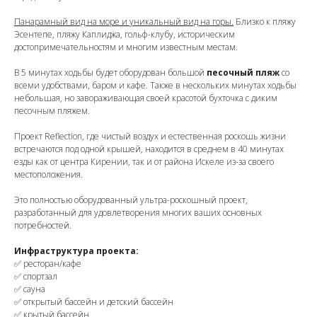
Панарамный вид на море и уникальный вид на горы.
Близко к пляжу
Эсентепе, пляжу Каплиджа, гольф-клубу, историческим
достопримечательностям и многим известным местам.
В 5 минутах ходьбы будет оборудован большой
песочный пляж
со
всеми удобствами, баром и кафе. Также в нескольких минутах ходьбы
небольшая, но завораживающая своей красотой бухточка с диким
песочным пляжем.
Проект Reflection, где чистый воздух и естественная роскошь жизни
встречаются под одной крышей, находится в среднем в 40 минутах
езды как от центра Кирении, так и от района Искеле из-за своего
местоположения.
Это полностью оборудованный ультра-роскошный проект,
разработанный для удовлетворения многих ваших основных
потребностей.
Инфраструктура проекта:
✅ ресторан/кафе
✅ спортзал
✅ сауна
✅ открытый бассейн и детский бассейн
✅ крытый бассейн