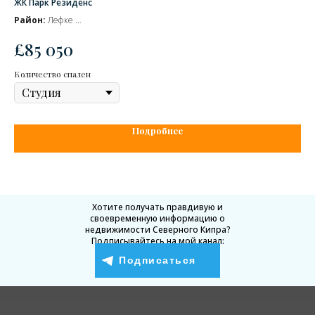
ЖК Парк Резиденс
ЖК
Район:
Лефке
Ра
Сдача комплекса
– июнь 2027
Сд
£
85 050
£
В продаже объекты стоимостью от:
В п
Количество спален
Кол
Подробнее
Хотите получать правдивую и
своевременную информацию о
недвижимости Северного Кипра?
Подписывайтесь на мой канал:
Подписаться