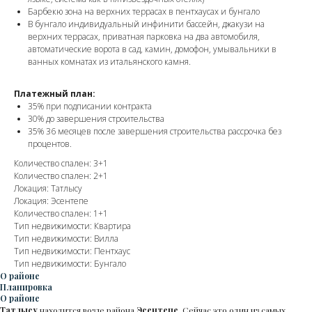
Барбекю зона на верхних террасах в пентхаусах и бунгало
В бунгало индивидуальный инфинити бассейн, джакузи на
верхних террасах, приватная парковка на два автомобиля,
автоматические ворота в сад, камин, домофон, умывальники в
ванных комнатах из итальянского камня.
Платежный план:
35% при подписании контракта
30% до завершения строительства
35% 36 месяцев после завершения строительства рассрочка без
процентов.
Количество спален: 3+1
Количество спален: 2+1
Локация: Татлысу
Локация: Эсентепе
Количество спален: 1+1
Тип недвижимости: Квартира
Тип недвижимости: Вилла
Тип недвижимости: Пентхаус
Тип недвижимости: Бунгало
О районе
Планировка
О районе
Татлысу
находится возле района
Эсентепе
. Сейчас это один из самых