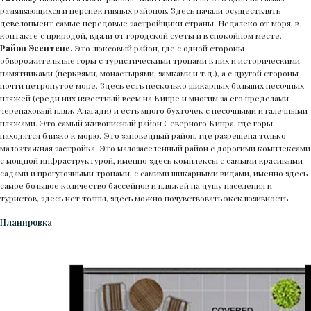
развивающихся и перспективных районов. Здесь начали осуществлять
девелопмент самые передовые застройщики страны. Недалеко от моря, в
контакте с природой, вдали от городской суеты и в спокойном месте.
Район Эсентепе.
Это люксовый район, где с одной стороны
обворожительные горы c туристическими тропами в них и историческими
памятниками (церквями, монастырями, замками и т.д.), а с другой стороны
почти нетронутое море. Здесь есть несколько шикарных больших песочных
пляжей (среди них известный всем на Кипре и многим за его пределами
черепаховый пляж Алагади) и есть много бухточек с песочными и галечными
пляжами. Это самый живописный район Северного Кипра, где горы
находятся близко к морю. Это заповедный район, где разрешена только
малоэтажная застройка. Это малозаселенный район с дорогими комплексами
с мощной инфраструктурой, именно здесь комплексы с самыми красивыми
садами и прогулочными тропами, с самими шикарными видами, именно здесь
самое большое количество бассейнов и пляжей на душу населения и
туристов, здесь нет толпы, здесь можно почувствовать эксклюзивность.
Планировка