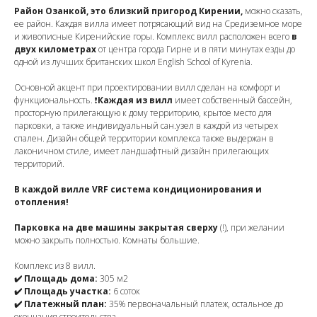
Район Озанкой, это близкий пригород Кирении,
можно сказать,
ее район. Каждая вилла имеет потрясающий вид на Средиземное море
и живописные Киренийские горы. Комплекс вилл расположен всего
в
двух километрах
от центра города Гирне и в пяти минутах езды до
одной из лучших британских школ English School of Kyrenia.
Основной акцент при проектировании вилл сделан на комфорт и
функциональность. ❗️
Каждая из вилл
имеет собственный бассейн,
просторную прилегающую к дому территорию, крытое место для
парковки, а также индивидуальный сан.узел в каждой из четырех
спален. Дизайн общей территории комплекса также выдержан в
лаконичном стиле, имеет ландшафтный дизайн прилегающих
территорий.
В каждой вилле VRF система кондиционирования и
отопления!
Парковка на две машины закрытая сверху
(!), при желании
можно закрыть полностью. Комнаты большие.
Комплекс из 8 вилл.
✔️ Площадь дома:
305 м2
✔️ Площадь участка:
6 соток
✔️ Платежный план:
35% первоначальный платеж, остальное до
окончания строительства.