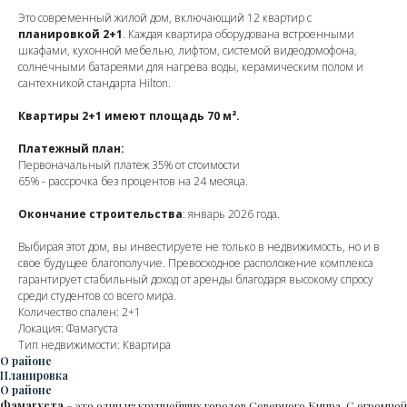
Это современный жилой дом, включающий 12 квартир с
планировкой 2+1
. Каждая квартира оборудована встроенными
шкафами, кухонной мебелью, лифтом, системой видеодомофона,
солнечными батареями для нагрева воды, керамическим полом и
сантехникой стандарта Hilton.
Квартиры 2+1 имеют площадь 70 м².
Платежный план:
Первоначальный платеж 35% от стоимости
65% - рассрочка без процентов на 24 месяца.
Окончание строительства
: январь 2026 года.
Выбирая этот дом, вы инвестируете не только в недвижимость, но и в
свое будущее благополучие. Превосходное расположение комплекса
гарантирует стабильный доход от аренды благодаря высокому спросу
среди студентов со всего мира.
Количество спален: 2+1
Локация: Фамагуста
Тип недвижимости: Квартира
О районе
Планировка
О районе
Фамагуста
– это один из крупнейших городов Северного Кипра. С огромной