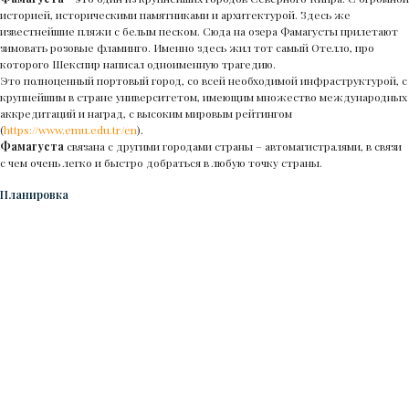
историей, историческими памятниками и архитектурой. Здесь же
известнейшие пляжи с белым песком. Сюда на озера Фамагусты прилетают
зимовать розовые фламинго. Именно здесь жил тот самый Отелло, про
которого Шекспир написал одноименную трагедию.
Это полноценный портовый город, со всей необходимой инфраструктурой, с
крупнейшим в стране университетом, имеющим множество международных
аккредитаций и наград, с высоким мировым рейтингом
(
https://www.emu.edu.tr/en
).
Фамагуста
связана с другими городами страны – автомагистралями, в связи
с чем очень легко и быстро добраться в любую точку страны.
Планировка