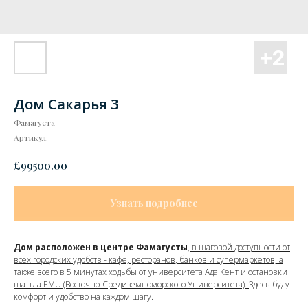
Дом Сакарья 3
Фамагуста
Артикул:
£
99500.00
Узнать подробнее
Дом расположен в центре Фамагусты
,
в шаговой доступности от
всех городских удобств - кафе, ресторанов, банков и супермаркетов, а
также всего в 5 минутах ходьбы от университета Ада Кент и остановки
шаттла EMU (Восточно-Средиземноморского Университета).
Здесь будут
комфорт и удобство на каждом шагу.