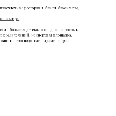
тизвездочные рестораны, банки, баконматы,
ов в мире!
тям – большая детская площадка, взрослым –
арк развлечений, концертная площадка,
но занимаются водными видами спорта.