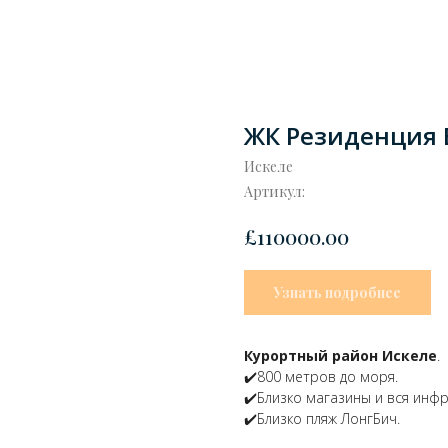
ЖК Резиденция 
Искеле
Артикул:
£
110000.00
Узнать подробнее
Курортный район Искеле
.
✔️800 метров до моря.
✔️Близко магазины и вся инфр
✔️Близко пляж ЛонгБич.