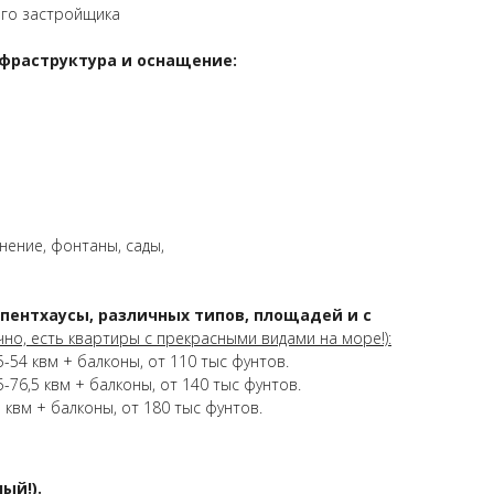
его застройщика
фраструктура и оснащение:
ение, фонтаны, сады,
пентхаусы, различных типов, площадей и с
чно, есть квартиры с прекрасными видами на море!):
5-54 квм + балконы, от 110 тыс фунтов.
-76,5 квм + балконы, от 140 тыс фунтов.
 квм + балконы, от 180 тыс фунтов.
ый!).