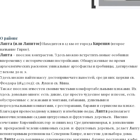
О районе
Лапта (или Лапитос)
Находится в 12 км от города
Кирения
(второе
название Гирне).
Лапта
– поселок контрастов. Здесь можно встретить новые особняки
вперемешку с историческими постройками. Обнаруженные во время
археологических раскопок уникальные артефакты и гробницы, датируемые
7 веком до н. э.
Здесь можно найти массу достопримечательностей, среди них: церкви св.
Феодора (1843 год); св. Луки и св. Мина.
Также поселок известен своими чистыми комфортабельными пляжами. Их
здесь довольно много: есть дикие, где просто чудесное море и песок, есть
обустроенные с лежаками и зонтами, габанами, душевыми и
переодевальными комнатами, с ресторанами, барами и сервисом на пляже.
Благодаря превосходному климату и изобилию воды,
Лапта
располагает
многочисленными садами цитрусовых и фруктовых деревьев. Именно
сочетание Киренийских гор и синих вод Средиземноморья, в дополнению
к прекрасной зелени оливковых садов и фруктовых деревьев, делает Лапту
неповторимым регионом на Северном Кипре, и местом для выбора дома.
В
Лапте
есть различные супермаркеты, магазины, базары, рестораны, кафе