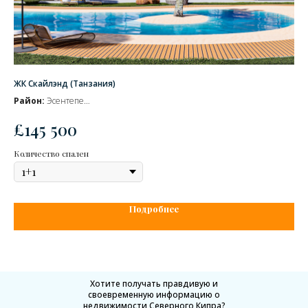
ЖК Скайлэнд (Танзания)
ЖК
Район:
Эсентепе
Ра
Сдача комплекса
– октябрь 2026 г.
Сд
£
145 500
£
В продаже объекты стоимостью от:
В п
Количество спален
Кол
Подробнее
Хотите получать правдивую и
своевременную информацию о
недвижимости Северного Кипра?