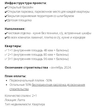
Инфраструктура проекта:
✔️Открытый бассейн
✔️Открытая парковка, парковочное место для каждой квартиры
✔️Закрытая охраняемая территория со шлагбаумом
✔️Детская площалка
Наполнение:
✔️Чистовая отделка - кухня без техники, с/у, встроенные шкафы
✔️Во всех комнатах ламинат, плитка в с/у, кухне и коридоре
Квартиры:
✅ 1+1 (внутренняя площадь 48 квм + балконы)
✅ 2+1 (внутренняя площадь 80 квм + балконы)
✅ 3+1 (внутренняя площадь 96 квм + балконы)
Окончание строительства
– сентябрь 2024.
План оплаты:
Первоначальный платеж - 50%
Остальные 50%
беспроцентная рассрочка до окончания
строительства
Количество спален: 2+1
Локация: Лапта
Тип недвижимости: Квартира